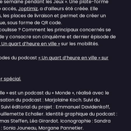
ue semaine pendant les Jeux ». Une plate-forme
e accès,
Joptimiz
, a d’ailleurs été créée. Elle
s, les places de livraison et permet de créer un
ue, sous forme de QR code.
 coulisse ? Comment les principaux concernés se
de y consacre son cinquième et dernier épisode de
 Un quart d’heure en ville »
sur les mobilités.
sodes du podcast
« Un quart d’heure en ville » sur
 spécial.
lle » est un podcast du « Monde », réalisé avec le
sation du podcast : Marjolaine Koch. Suivi du
 Suivi éditorial du projet : Emmanuel Davidenkoff,
Guillemette Echalier. Identité graphique du podcast :
mas Steffen, Léa Girardot. Iconographie : Sandra
 : Sonia Jouneau, Morgane Pannetier.