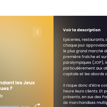
Voir la description
Epiceries, restaurants
chaque jour approvision
le plus grand marché de
première fraîche et sur
paralympiques (JOP), la
particulièrement aux ab
capitale et les abords 
endant les Jeux
Il risque donc d’être co
ues ?
heure leurs clients. Et po
de
présents, en sus des Pa
de marchandises multipl