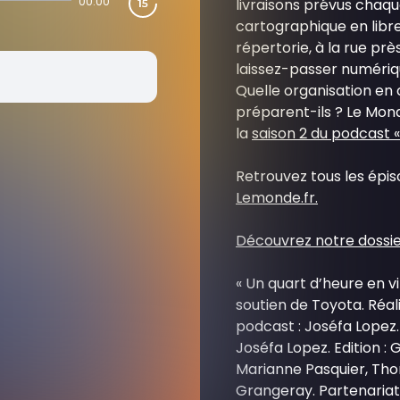
00:00
livraisons prévus chaq
cartographique en libr
répertorie, à la rue prè
laissez-passer numériq
Quelle organisation en
préparent-ils ? Le Mon
la
saison 2 du podcast «
Retrouvez tous les épi
Lemonde.fr.
Découvrez notre dossier
« Un quart d’heure en vi
soutien de Toyota. Réali
podcast : Joséfa Lopez.
Joséfa Lopez. Edition : 
Marianne Pasquier, Tho
Grangeray. Partenariat