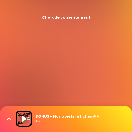
Choix de consentement
BONUS - Nos objets fétiches #4
KINK