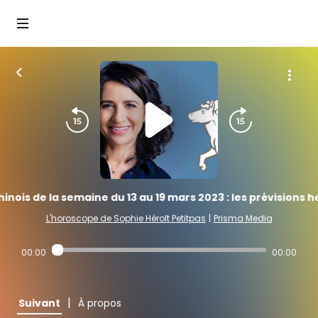
ois de la semaine du 13 au 19 mars 2023 : les prévisions he
L'horoscope de Sophie Hérolt Petitpas
|
Prisma Media
00:00
00:00
|
Suivant
À propos