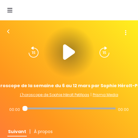
roscope de la semaine du 6 au 12 mars par Sophie Hérolt-P
L'horoscope de Sophie Hérolt Petitpas
|
Prisma Media
00:00
00:00
|
Suivant
À propos