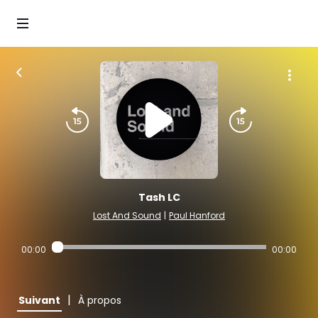
Tash LC
Lost And Sound
|
Paul Hanford
00:00
00:00
|
Suivant
À propos