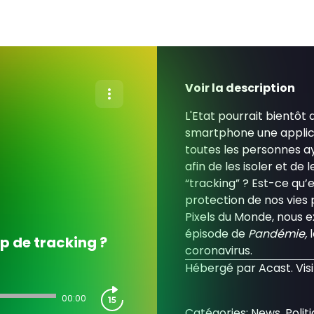
Voir la description
L'Etat pourrait bientôt 
smartphone une applica
toutes les personnes a
afin de les isoler et d
“tracking” ? Est-ce qu’e
protection de nos vies p
Pixels du Monde, nous e
épisode de
Pandémie,
pp de tracking ?
coronavirus.
Hébergé par Acast. Vis
00:00
Catégories: News, Politi