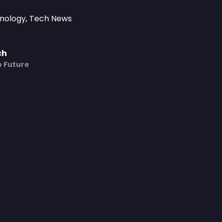
hnology, Tech News
ch
o Future