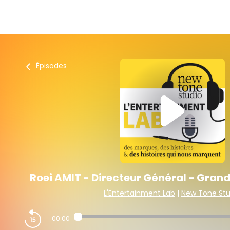
Épisodes
Roei AMIT - Directeur Général - Grand
L'Entertainment Lab
|
New Tone Stu
00:00