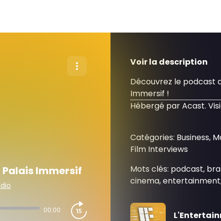
Voir la description
Découvrez le podcast d
Immersif !
Hébergé par Acast. Vis
Catégories: Business, M
Film Interviews
Mots clés: podcast, bra
 Palais Immersif
cinema, entertainment, 
dio
00:00
L'Entertai