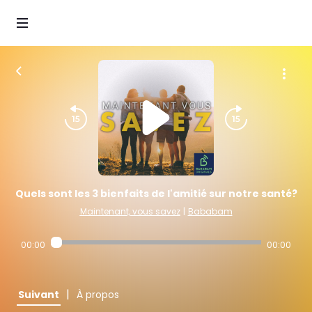
Quels sont les 3 bienfaits de l'amitié sur notre santé?
Maintenant, vous savez
|
Bababam
00:00
00:00
|
Suivant
À propos