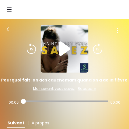
Pourquoi fait-on des cauchemars quand on a de la fièvre 
Maintenant, vous savez
|
Bababam
00:00
00:00
|
Suivant
À propos