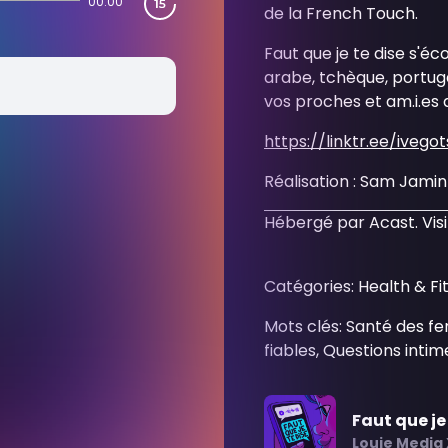
00:00
de la French Touch.
Faut que je te dise s'éc
arabe, tchèque, portugai
vos proches et am.i.es 
https://linktr.ee/iveg
Réalisation : Sam Jamin 
Hébergé par Acast. Vis
Catégories: Health & Fi
Mots clés: Santé des f
fiables, Questions intim
Faut que je
Louie Media 