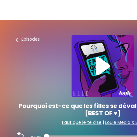
Épisodes
Pourquoi est-ce que les filles se déva
[BEST OF ♥️]
Faut que je te dise
|
Louie Media X 