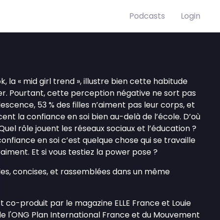
Podcasts
Login
 la « mid girl trend », illustre bien cette habitude
er. Pourtant, cette perception négative ne sort pas
olescence, 53 % des filles n’aiment pas leur corps, et
cent la confiance en soi bien au-delà de l’école. D’où
el rôle jouent les réseaux sociaux et l’éducation ?
confiance en soi c’est quelque chose qui se travaille
vraiment. Et si vous testiez la power pose ?
bles, concises, et rassemblées dans un même
est co-produit par le magazine ELLE France et Louie
 de l'ONG Plan International France et du Mouvement