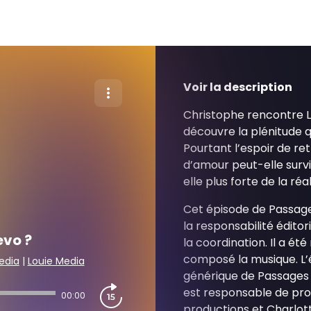
Voir la description
Christophe rencontre Lej
découvre la plénitude q
Pourtant l’espoir de ret
d’amour peut-elle survi
elle plus forte de la réal
Cet épisode de Passage
la responsabilité éditori
evo ?
la coordination. Il a été
composé la musique. L’
edia
|
Louie Media
générique de Passages
est responsable de prod
00:00
productions et Charlotte