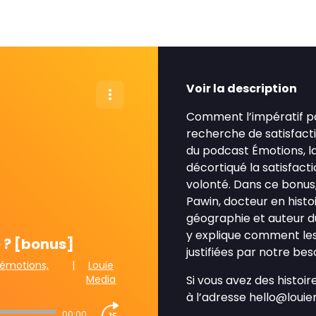
Voir la description
Comment l’impératif pat
recherche de satisfac
du podcast Émotions, l
décortiqué la satisfacti
volonté. Dans ce bonus,
Pawin, docteur en histo
géographie et auteur du
y explique comment les 
e ? [bonus]
justifiées par notre bes
 émotions,
|
Louie
Media
Si vous avez des histoir
à l’adresse hello@loui
00:00