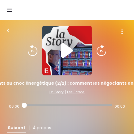
 du choc énergétique (2/2) : comment les négociants en p
La Story
|
Les Echos
00:00
00:00
|
Suivant
À propos