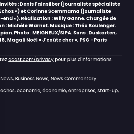
vités : Denis Fainsilber (journaliste spécialiste
 Echos ») et Corinne Scemmama (journaliste
-end »). Réalisation : Willy Ganne. Chargée de
on : Michèle Warnet. Musique : Théo Boulenger.
Upian. Photo : MEIGNEUX/SIPA. Sons : Duskarten,
M6, Magali Noël « J'coûte cher », PSG - Paris
itez
acast.com/privacy
pour plus d'informations.
ly News, Business News, News Commentary
es echos, economie, économie, entreprises, start-up,