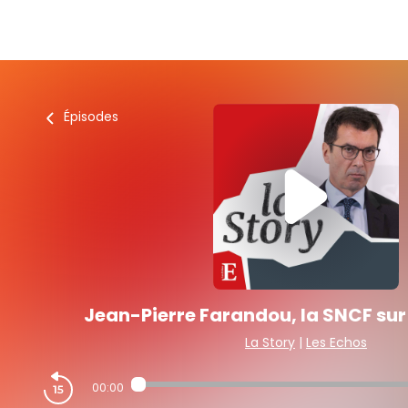
Épisodes
Jean-Pierre Farandou, la SNCF sur 
La Story
|
Les Echos
00:00