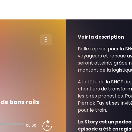
Voir la description
Belle reprise pour la S
voyageurs et renoue avec
seront atteints grâc
montant de la logistiqu
A la tête de la SNCF de
chantiers de transforma
les pires pronostics. Pou
de bons rails
Pierrick Fay et ses invi
pour le train.
La Story est un podcas
00:00
épisode a été enregis