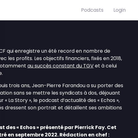
Podcasts
Login
NCF qui enregistre un été record en nombre de
 les profits. Les objectifs financiers, fixés en 2018,
e notamment
au succès constant du TGV
et à celui
e.
puis trois ans, Jean-Pierre Farandou a su porter des
tion sans se mettre les syndicats à dos, déjouant
r « La Story », le podcast d’actualité des « Echos »,
tés dressent son portrait et détaillent ses ambitions
t des « Echos » présenté par Pierrick Fay. Cet
tré en septembre 2022. Rédaction en chef :