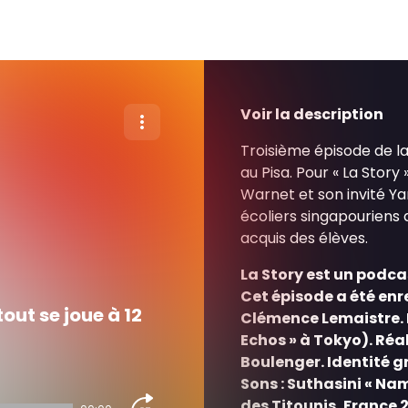
Voir la description
Troisième épisode de la
au Pisa. Pour « La Story
Warnet et son invité Ya
écoliers singapouriens
acquis des élèves.
La Story est un podca
Cet épisode a été enre
out se joue à 12
Clémence Lemaistre. 
Echos » à Tokyo). Réal
Boulenger. Identité g
Sons : Suthasini « N
des Titounis, France 2