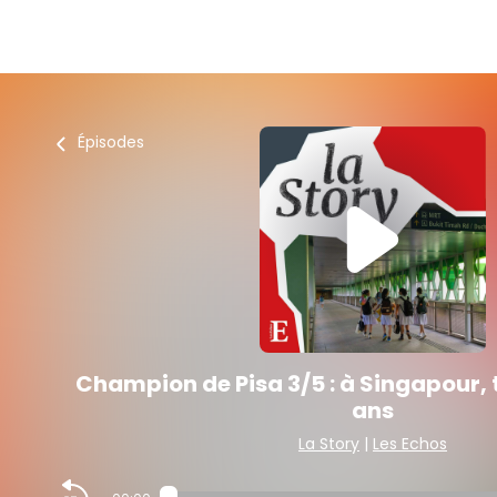
Épisodes
Champion de Pisa 3/5 : à Singapour, t
ans
La Story
|
Les Echos