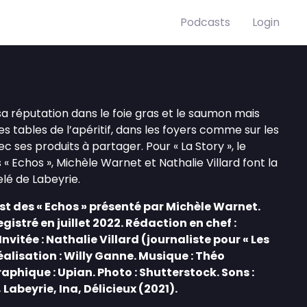
Podcasts
Login
 sa réputation dans le foie gras et le saumon mais
s tables de l’apéritif, dans les foyers comme sur les
c ses produits à partager. Pour « La Story », le
« Echos », Michèle Warnet et Nathalie Villard font la
lé de Labeyrie.
st des « Echos » présenté par Michèle Warnet.
gistré en juillet 2022. Rédaction en chef :
vitée : Nathalie Villard (journaliste pour « Les
alisation : Willy Ganne. Musique : Théo
aphique : Upian. Photo : Shutterstock. Sons :
abeyrie, Ina, Délicieux (2021).