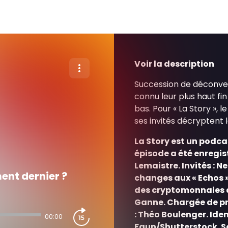
Voir la description
Succession de déconvenu
connu leur plus haut fin 
bas. Pour « La Story », l
ses invités décryptent l
La Story est un podcas
épisode a été enregis
Lemaistre. Invités : N
ent dernier ?
changes aux « Echos 
des cryptomonnaies à 
Ganne. Chargée de pr
: Théo Boulenger. Iden
00:00
Faun/Shutterstock. Son