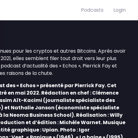
Podcasts
Login
es pour les cryptos et autres Bitcoins. Après avoir
2021, elles semblent filer tout droit vers leur plus
e podcast d’actualité des « Echos », Pierrick Fay et
es raisons de la chute.
t des « Echos » présenté par Pierrick Fay. Cet
tré en mai 2022. Rédaction en chef : Clémence
essim Aït-Kacimi (journaliste spécialiste des
») et Nathalie Janson (économiste spécialiste
la Neoma Business School). Réalisation : Willy
oduction et d’édition : Michèle Warnet. Musique
tité graphique : Upian. Photo : Igor
s : Veet, « Panique » (1946), « La haine » (1995),