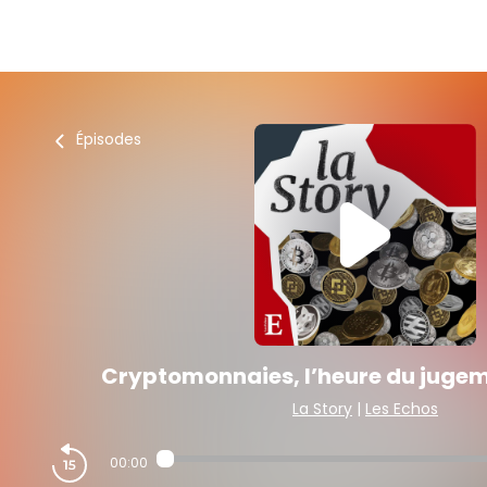
Épisodes
Cryptomonnaies, l’heure du jugem
La Story
|
Les Echos
00:00