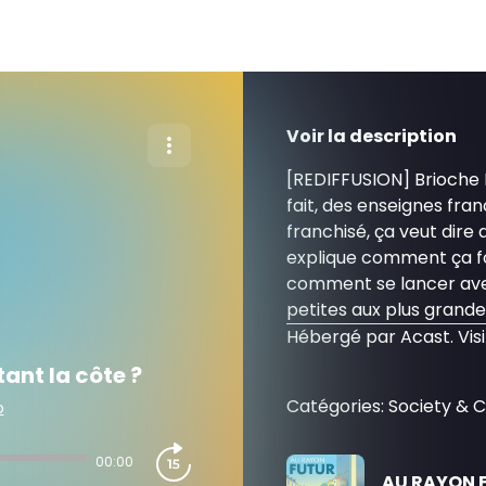
Voir la description
[REDIFFUSION] Brioche D
fait, des enseignes fra
franchisé, ça veut dire
explique comment ça f
comment se lancer avec
petites aux plus grandes
Hébergé par Acast. Vis
ant la côte ?
Catégories: Society & Cu
o
00:00
AU RAYON 