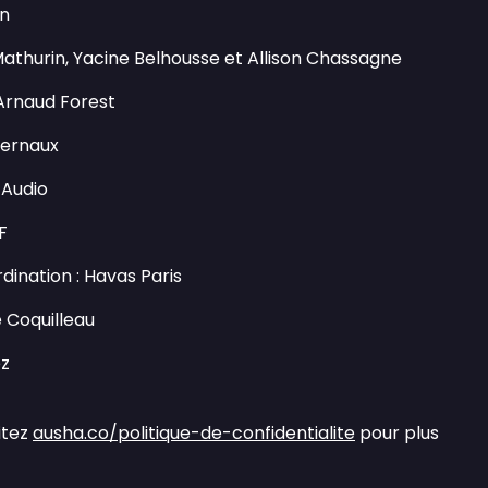
in
Mathurin, Yacine Belhousse et Allison Chassagne
 Arnaud Forest
 Bernaux
 Audio
DF
rdination : Havas Paris
e Coquilleau
vez
itez
ausha.co/politique-de-confidentialite
pour plus