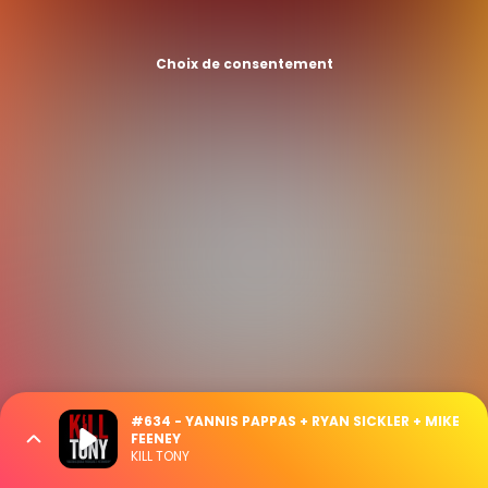
Choix de consentement
#634 - YANNIS PAPPAS + RYAN SICKLER + MIKE
FEENEY
KILL TONY