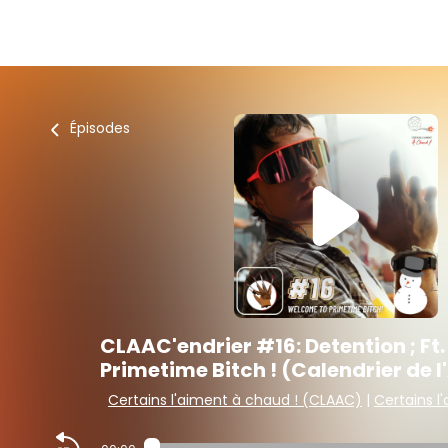
Épisodes
CLAAC'endrier #16: Detention ; Ft
Primetime Bitch ! (Calendrier de 
Certains l'aiment à chaud ! (CLAAC)
|
Certains l