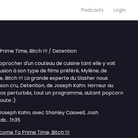
Podcasts
Login
rime Time, Bitch !!! / Detention
pprocher d'un couteau de cuisine tant elle y voit
sion à son type de films préféré, Mylène, de
 Bitch !!! La grande experte du Slasher nous
son cru, Detention, de Joseph Kahn. Horreur au
ados perturbés, tout un programme, autant popcorn
oute :)
Joseph Kahn, avec Shanley Caswell, Josh
s... 1h35
ome To Prime Time, Bitch !!!