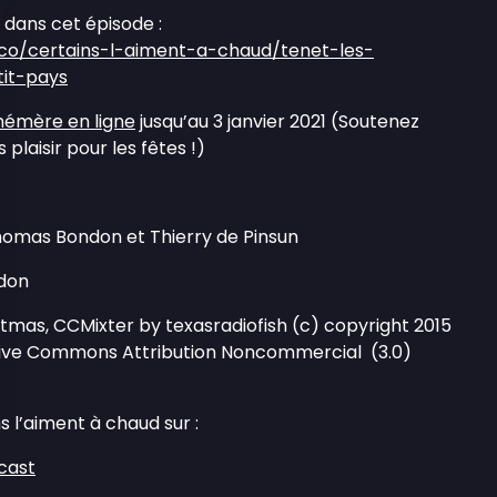
 dans cet épisode :
.co/certains-l-aiment-a-chaud/tenet-les-
it-pays
hémère en ligne
jusqu’au 3 janvier 2021 (Soutenez
 plaisir pour les fêtes !)
homas Bondon et Thierry de Pinsun
don
tmas, CCMixter by texasradiofish (c) copyright 2015
tive Commons Attribution Noncommercial (3.0)
s l’aiment à chaud sur :
cast