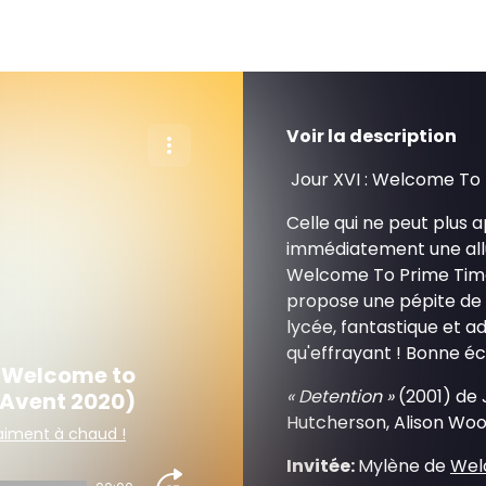
Voir la description
Jour XVI : Welcome To P
Celle qui ne peut plus a
immédiatement une allu
Welcome To Prime Time,
propose une pépite de 
lycée, fantastique et 
qu'effrayant ! Bonne éc
. Welcome to
« Detention »
(2001) de 
l'Avent 2020)
Hutcherson, Alison Wood
'aiment à chaud !
Invitée:
Mylène de
Welc