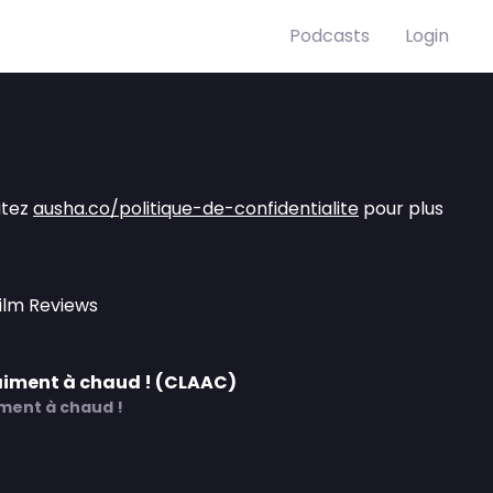
Podcasts
Login
itez
ausha.co/politique-de-confidentialite
pour plus
Film Reviews
'aiment à chaud ! (CLAAC)
iment à chaud !