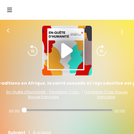
raditions en Afrique, la santé sexuelle et reproductive est p
En-Quête d'Humanité - Fondation Croix-
|
Fondation Croix-Rouge
Rouge française
française
00:00
00:00
|
Suivant
À propos