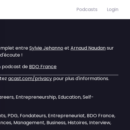
Podcasts
Login
omplet entre
Sylvie Jehanno
et
Arnaud Naudan
sur
d'écoute !
n podcast de
BDO France
itez
acast.com/privacy
pour plus d'informations.
areers, Entrepreneurship, Education, Self-
nts, PDG, Fondateurs, Entrepreneuriat, BDO France,
ances, Management, Business, Histoires, Interview,