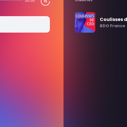
00:00
Coulisses 
BDO France