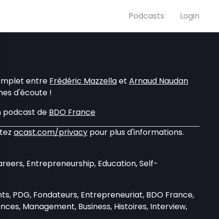
Podcasts
Login
omplet entre
Frédéric Mazzella
et
Arnaud Naudan
mes d'écoute !
n podcast de
BDO France
itez
acast.com/privacy
pour plus d'informations.
areers, Entrepreneurship, Education, Self-
nts, PDG, Fondateurs, Entrepreneuriat, BDO France,
ances, Management, Business, Histoires, Interview,