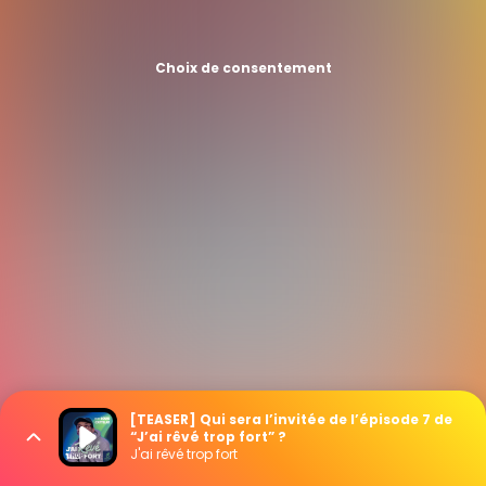
Choix de consentement
[TEASER] Qui sera l’invitée de l’épisode 7 de
“J’ai rêvé trop fort” ?
J'ai rêvé trop fort