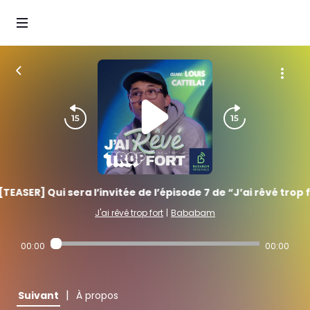
[TEASER] Qui sera l’invitée de l’épisode 7 de “J’ai rêvé trop f
J'ai rêvé trop fort
|
Bababam
00:00
00:00
|
Suivant
À propos