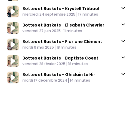
Bottes et Baskets - Krystell Trébaol
Published At
Time
mercredi 24 septembre 2025
17 minutes
Bottes et Baskets - Elisabeth Chevrier
Published At
Time
vendredi 27 juin 2025
11 minutes
Bottes et Baskets - Floriane Clément
Published At
Time
mardi 6 mai 2025
18 minutes
Bottes et Baskets - Baptiste Coent
Published At
Time
vendredi 28 février 2025
18 minutes
Bottes et Baskets - Ghislain Le Hir
Published At
Time
mardi 17 décembre 2024
14 minutes